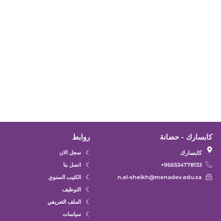
كابسارك - حضانة
روابط
كابسارك
سجل الان
966534778133+
اتصل بنا
n.el-sheikh@menadev.edu.sa
الكتيب السنوي
التوظيف
الملف التعريفي
سياسات