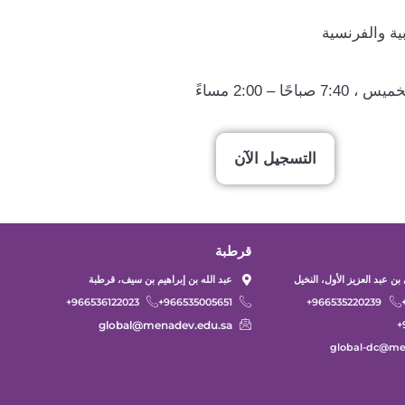
بية والفرنسية
حًا – 2:00 مساءً
التسجيل الآن
قرطبة
بن عبد العزيز الأول، النخيل
عبد الله بن إبراهيم بن سيف، قرطبة
966536122023+
966535005651+
966535220239+
global@menadev.edu.sa
global-dc@me