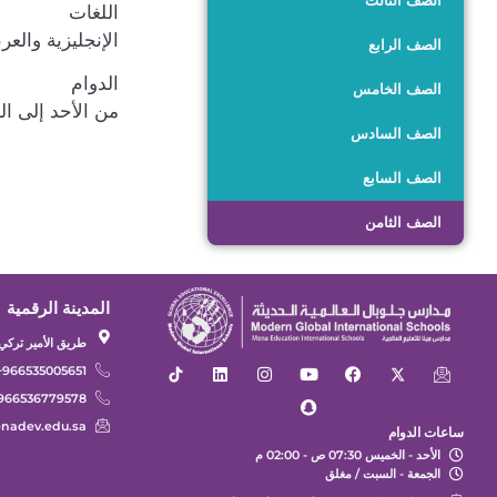
الصف الثالث
اللغات
الإنجليزية والعر
الصف الرابع
الدوام
الصف الخامس
من الأحد إلى الخميس ، 7:40 صبا
الصف السادس
الصف السابع
الصف الثامن
المدينة الرقمية
طريق الأمير تركي 
966535005651+
966536779578+
nadev.edu.sa
ساعات الدوام
الأحد - الخميس 07:30 ص - 02:00 م
الجمعة - السبت / مغلق